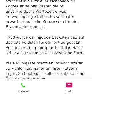
seiner Mühle Bier auszuschenken. So
konnte er seinen Gästen die oft
unvermeidbare Wartezeit etwas
kurzweiliger gestalten. Etwas später
erwarb er auch die Konzession für eine
Branntweinbrennerei.
1798 wurde der heutige Backsteinbau auf
das alte Feldsteinfundament aufgesetzt.
Von dieser Zeit geprägt erhielt das Haus
seine ausgewogene, klassizistische Form.
Viele Mühlgäste brachten ihr Korn später
zu Mühlen, die näher an ihren Feldern
lagen. So baute der Müller zusätzlich eine
Ölschlägerei für Raps.
Nach der Stilllegung der Mühle um 1920
Phone
Email
wurde ein landwirtschaftlicher Betrieb
weitergeführt.
Unsere Familie kaufte das Haus und den
landwirtschaftlichen Betrieb im Jahre
1954. 1983
haben wir zwei großzügige,
komfortable Ferienwohnungen in den